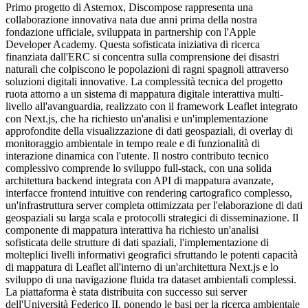
Primo progetto di Asternox, Discompose rappresenta una
collaborazione innovativa nata due anni prima della nostra
fondazione ufficiale, sviluppata in partnership con l'Apple
Developer Academy. Questa sofisticata iniziativa di ricerca
finanziata dall'ERC si concentra sulla comprensione dei disastri
naturali che colpiscono le popolazioni di ragni spagnoli attraverso
soluzioni digitali innovative. La complessità tecnica del progetto
ruota attorno a un sistema di mappatura digitale interattiva multi-
livello all'avanguardia, realizzato con il framework Leaflet integrato
con Next.js, che ha richiesto un'analisi e un'implementazione
approfondite della visualizzazione di dati geospaziali, di overlay di
monitoraggio ambientale in tempo reale e di funzionalità di
interazione dinamica con l'utente. Il nostro contributo tecnico
complessivo comprende lo sviluppo full-stack, con una solida
architettura backend integrata con API di mappatura avanzate,
interfacce frontend intuitive con rendering cartografico complesso,
un'infrastruttura server completa ottimizzata per l'elaborazione di dati
geospaziali su larga scala e protocolli strategici di disseminazione. Il
componente di mappatura interattiva ha richiesto un'analisi
sofisticata delle strutture di dati spaziali, l'implementazione di
molteplici livelli informativi geografici sfruttando le potenti capacità
di mappatura di Leaflet all'interno di un'architettura Next.js e lo
sviluppo di una navigazione fluida tra dataset ambientali complessi.
La piattaforma è stata distribuita con successo sui server
dell'Università Federico II, ponendo le basi per la ricerca ambientale